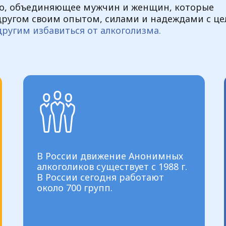
во, объединяющее мужчин и женщин, которые
 другом своим опытом, силами и надеждами с ц
другим избавиться от алкоголизма.
В России движение Анонимных
алкоголиков существует с 1988 г.
В России сегодня работают
около 700 групп.