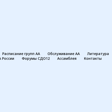
Расписание групп АА
Обслуживание АА
Литература
А России
Форумы СДО12
Ассамблея
Контакты
коголики
елегатского округа №
ликов помогает всем
голизма