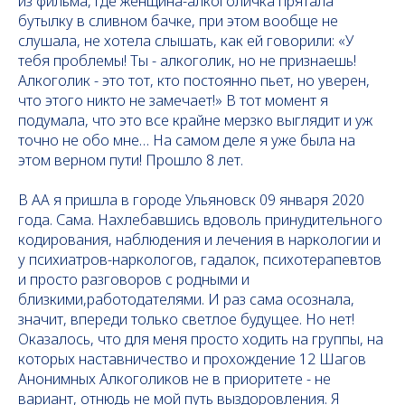
из фильма, где женщина-алкоголичка прятала
бутылку в сливном бачке, при этом вообще не
слушала, не хотела слышать, как ей говорили: «У
тебя проблемы! Ты - алкоголик, но не признаешь!
Алкоголик - это тот, кто постоянно пьет, но уверен,
что этого никто не замечает!» В тот момент я
подумала, что это все крайне мерзко выглядит и уж
точно не обо мне… На самом деле я уже была на
этом
верном пути! Прошло 8 лет.
В АА я пришла в городе Ульяновск 09 января 2020
года. Сама. Нахлебавшись вдоволь принудительного
кодирования, наблюдения и лечения в наркологии и
у психиатров-наркологов, гадалок, психотерапевтов
и просто разговоров с родными и
близкими,работодателями. И раз сама осознала,
значит, впереди только светлое будущее. Но нет!
Оказалось, что для меня просто ходить на группы, на
которых наставничество и прохождение 12 Шагов
Анонимных Алкоголиков не в приоритете - не
вариант, отнюдь не мой путь выздоровления. Я