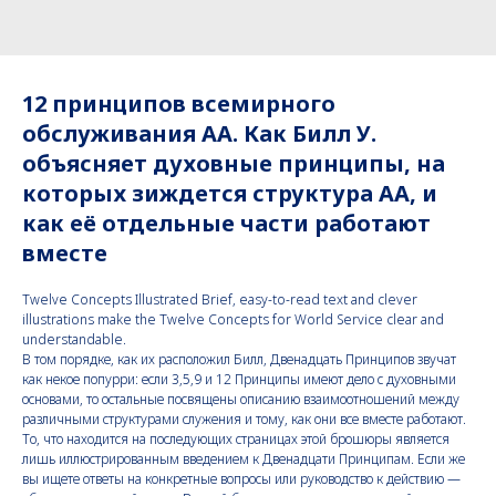
12 принципов всемирного
обслуживания АА. Как Билл У.
объясняет духовные принципы, на
которых зиждется структура АА, и
как её отдельные части работают
вместе
Twelve Concepts Illustrated Brief, easy-to-read text and clever
illustrations make the Twelve Concepts for World Service clear and
understandable.
В том порядке, как их расположил Билл, Двенадцать Принципов звучат
как некое попурри: если 3,5,9 и 12 Принципы имеют дело с духовными
основами, то остальные посвящены описанию взаимоотношений между
различными структурами служения и тому, как они все вместе работают.
То, что находится на последующих страницах этой брошюры является
лишь иллюстрированным введением к Двенадцати Принципам. Если же
вы ищете ответы на конкретные вопросы или руководство к действию —